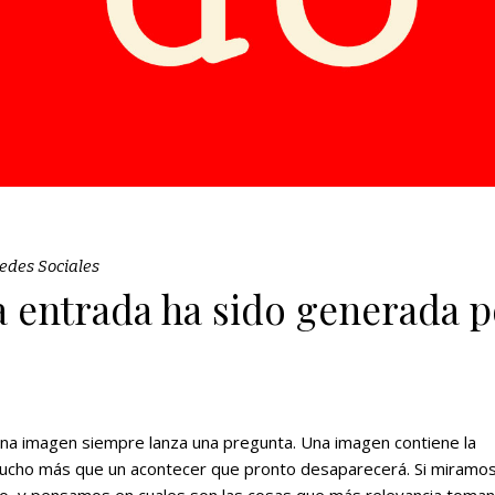
edes Sociales
a entrada ha sido generada 
Una imagen siempre lanza una pregunta. Una imagen contiene la
s mucho más que un acontecer que pronto desaparecerá. Si miramos
no, y pensamos en cuales son las cosas que más relevancia toman